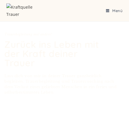
Menü
Trauerbegleitung mal anders!
Zurück ins Leben mit
der Kraft deiner
Trauer
Lass dich von mir in deiner Trauer ganzheitlich
begleiten. Trauerbegleitung und Trauercoaching nach
dem Verlust eines geliebten Menschen in ein freies und
selbstbestimmtes Leben.